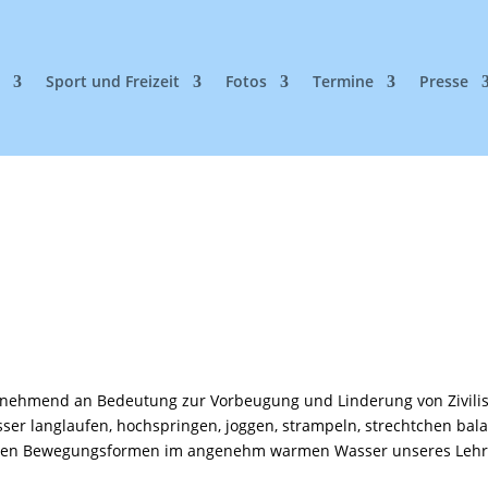
n
Sport und Freizeit
Fotos
Termine
Presse
unehmend an Bedeutung zur Vorbeugung und Linderung von Zivilis
sser langlaufen, hochspringen, joggen, strampeln, strechtchen bal
reichen Bewegungsformen im angenehm warmen Wasser unseres Leh